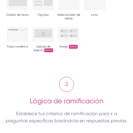
Campo de texto
Opções
Selecionador de
Lista
datas
Faixa numérica
Upload de
Emojis
NOVO
arquivo
NOVO
2
Lógica de ramificación
Establece tus criterios de ramificación para ir a
preguntas específicas basándote en respuestas previas.