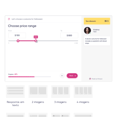
Respostas em
2 imagens
3 imagens
4 imagens
texto