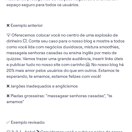
espaço seguro para todos os usuários.
❌ Exemplo anterior:
💡 Oferecemos colocar você no centro de uma explosão de
dinheiro 💥. Conte seu caso para o nosso blog e mostre a todos
como você lida com negócios duvidosos, mistura smoothies,
massageia senhoras casadas ou ensina inglês por meio de
quizzes. Vamos trazer uma grande audiência, inserir links úteis
e publicar tudo no nosso site com carinho 🤗. No nosso blog há
20% mais amor pelos usuários do que em outros. Estamos te
esperando, te amamos, estamos felizes com você!
❌ Jargões inadequados e anglicismos
❌ Piadas grosseiras: “massagear senhoras casadas”, “te
amamos”
✅ Exemplo revisado:
💡 3, 2, 1… Ação! 🎬 Convidamos você a subir ao palco do nosso