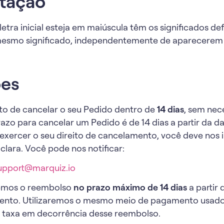
etação
letra inicial esteja em maiúscula têm os significados de
mesmo significado, independentemente de aparecerem no
ões
to de cancelar o seu Pedido dentro de
14 dias
, sem nec
 prazo para cancelar um Pedido é de 14 dias a partir da 
 exercer o seu direito de cancelamento, você deve nos
lara. Você pode nos notificar:
upport@marquiz.io
emos o reembolso
no prazo máximo de 14 dias
a partir
nto. Utilizaremos o mesmo meio de pagamento usado 
taxa em decorrência desse reembolso.