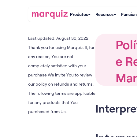
Produtos
Recursos
Funcion
Last updated: August 30, 2022
Pol
Thank you for using Marquiz. If, for
e R
any reason, You are not
completely satisfied with your
Mar
purchase We invite You to review
our policy on refunds and returns.
The following terms are applicable
for any products that You
Interpre
purchased from Us.