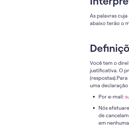
Interpr
As palavras cuja 
abaixo terão o 
Definiç
Você tem o direi
justificativa. O
(respostas).Para
uma declaração c
Por e-mail:
s
Nós efetuar
de cancelame
em nenhuma 