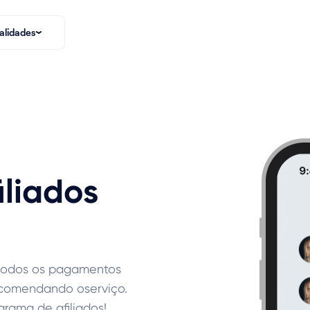
alidades
iliados
todos os pagamentos
ecomendando oserviço.
rama de afiliados!