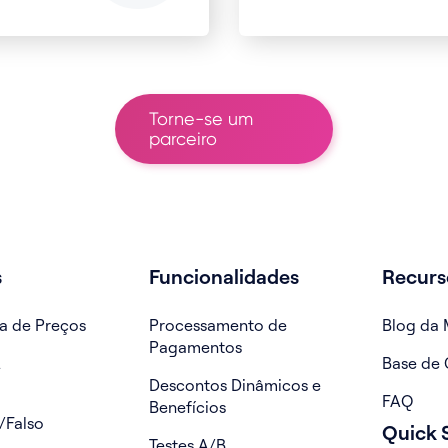
Torne-se um
parceiro
s
Funcionalidades
Recurs
a de Preços
Processamento de
Blog da 
Pagamentos
z
Base de
Descontos Dinâmicos e
FAQ
Benefícios
/Falso
Quick S
Testes A/B