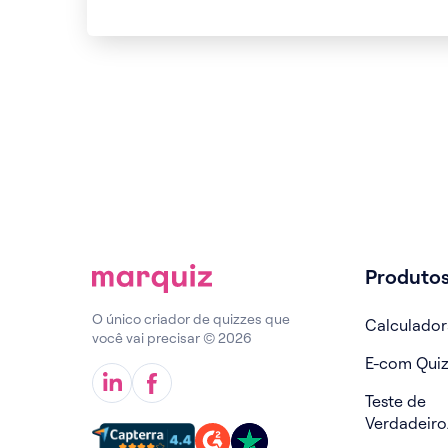
Produto
O único criador de quizzes que
Calculador
você vai precisar © 2026
E-com Qui
Teste de
Verdadeiro