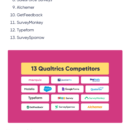
Alchemer
GetFeedback
SurveyMonkey
Typeform
SurveySparrow